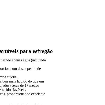
táveis ​​para esfregão
 usando apenas água (incluindo
roporciona um desempenho de
r a sujeira.
tribuir mais líquido do que um
rados (cerca de 17 metros
 tecidos laváveis.
secos, proporcionando excelente