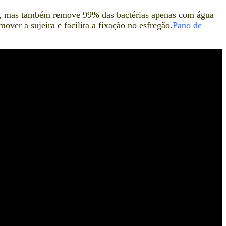
te, mas também remove 99% das bactérias apenas com água
ver a sujeira e facilita a fixação no esfregão.
Pano de