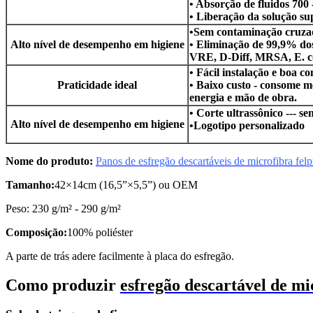
• Absorção de fluidos 700
• Liberação da solução s
•Sem contaminação cruza
Alto nível de desempenho em higiene
• Eliminação de 99,9% do
VRE, D-Diff, MRSA, E. co
• Fácil instalação e boa c
Praticidade ideal
• Baixo custo - consome m
energia e mão de obra.
• Corte ultrassônico --- se
Alto nível de desempenho em higiene
•Logotipo personalizado
Nome do produto:
Panos de esfregão descartáveis ​​de microfibra fel
Tamanho:
42×14cm (16,5”×5,5”) ou OEM
Peso: 230 g/m² - 290 g/m²
Composição:
100% poliéster
A parte de trás adere facilmente à placa do esfregão.
Como produzir
esfregão descartável de mi