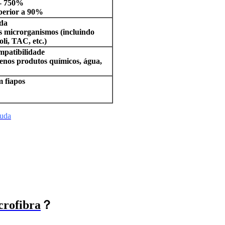
 - 750%
uperior a 90%
da
s microrganismos (incluindo
li, TAC, etc.)
ompatibilidade
enos produtos químicos, água,
m fiapos
puda
crofibra
？