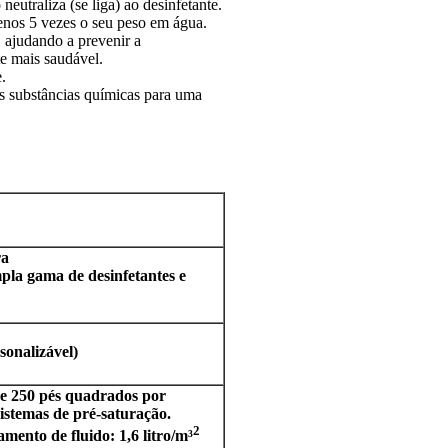
eutraliza (se liga) ao desinfetante.
enos 5 vezes o seu peso em água.
 ajudando a prevenir a
e mais saudável.
.
s substâncias químicas para uma
ra
la gama de desinfetantes e
onalizável)
e 250 pés quadrados por
istemas de pré-saturação.
2
ento de fluido: 1,6 litro/m³