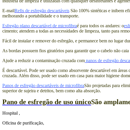
indústria de limpeza e utilizadas com quaisquer desinfetantes e agente
E-mail
Refis de esfregão descartáveis
São 100% sintéticas e inibem e
melhorando a portabilidade e o transporte.
Esfregão plano descartável de microfibra
é para todos os andares: o
esf
cimento; atendem a todas as necessidades de limpeza, tanto para rem
Fácil de instalar e remover do esfregão, e permanece bem no lugar du
As bordas possuem fios giratórios para garantir que o cabelo não caia
Ajude a reduzir a contaminação cruzada com
panos de esfregão desca
É descartável. Pode ser usado como absorvente descartável em áreas d
cruzada. Além disso, pode ser usado em casa para maior higiene domé
Panos de esfregão descartáveis ​​de microfibra
São projetadas para elim
superior de sujeira e detritos, bem como alta absorção.
Pano de esfregão de uso único
São amplamen
Hospital ,
Oficina de purificação,