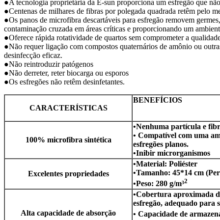
●A tecnologia proprietária da E-sun proporciona um esfregão que não n
●Centenas de milhares de fibras por polegada quadrada retêm pelo m
●Os panos de microfibra descartáveis ​​para esfregão removem germes,
contaminação cruzada em áreas críticas e proporcionando um ambient
●Oferece rápida rotatividade de quartos sem comprometer a qualidade
●Não requer ligação com compostos quaternários de amônio ou outra
desinfecção eficaz.
●Não reintroduzir patógenos
●Não derreter, reter biocarga ou esporos
●Os esfregões não retêm desinfetantes.
BENEFÍCIOS
CARACTERÍSTICAS
•Nenhuma partícula e fib
• Compatível com uma amp
100% microfibra sintética
esfregões planos.
•Inibir microrganismos
•Material: Poliéster
•Tamanho: 45*14 cm (Pers
Excelentes propriedades
2
•Peso: 280 g/m³
•Cobertura aproximada d
esfregão, adequado para s
Alta capacidade de absorção
• Capacidade de armazenam