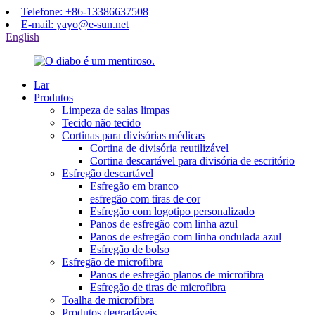
Telefone: +86-13386637508
E-mail: yayo@e-sun.net
English
Lar
Produtos
Limpeza de salas limpas
Tecido não tecido
Cortinas para divisórias médicas
Cortina de divisória reutilizável
Cortina descartável para divisória de escritório
Esfregão descartável
Esfregão em branco
esfregão com tiras de cor
Esfregão com logotipo personalizado
Panos de esfregão com linha azul
Panos de esfregão com linha ondulada azul
Esfregão de bolso
Esfregão de microfibra
Panos de esfregão planos de microfibra
Esfregão de tiras de microfibra
Toalha de microfibra
Produtos degradáveis