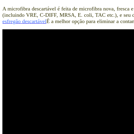
A microfibra descartável é feita de microfibra nova, fresca 
(incluindo VRE, C-DIFF, MRSA, E. coli, TAC etc.), e seu des
esfregão descartável
É a melhor opção para eliminar a conta