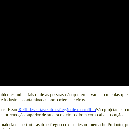
bientes industriais onde as pessoas não querem lavar as partículas qu
e indústrias contaminadas por bactérias e vírus.
ados. E-sun
Refil descartável de esfregão de microfibra
São projetadas par
onam remoção superior de sujeira e detritos, bem como alta absorção.
aioria das estruturas de esfregona existentes no mercado. Portanto, p