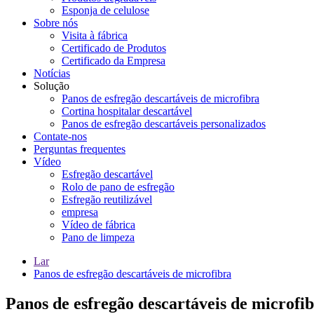
Esponja de celulose
Sobre nós
Visita à fábrica
Certificado de Produtos
Certificado da Empresa
Notícias
Solução
Panos de esfregão descartáveis ​​de microfibra
Cortina hospitalar descartável
Panos de esfregão descartáveis ​​personalizados
Contate-nos
Perguntas frequentes
Vídeo
Esfregão descartável
Rolo de pano de esfregão
Esfregão reutilizável
empresa
Vídeo de fábrica
Pano de limpeza
Lar
Panos de esfregão descartáveis ​​de microfibra
Panos de esfregão descartáveis ​​de microfi