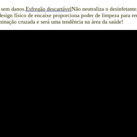
e sem danos.
Esfregão descartável
Não neutraliza o desinfetan
ign físico de encaixe proporciona poder de limpeza para remo
minação cruzada e será uma tendência na área da saúde!