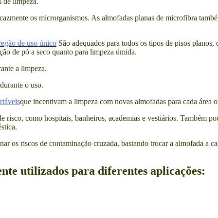
s de limpeza.
ficazmente os microrganismos. As almofadas planas de microfibra tamb
regão de uso único
São adequados para todos os tipos de pisos planos, 
oção de pó a seco quanto para limpeza úmida.
rante a limpeza.
 durante o uso.
rtáveis
que incentivam a limpeza com novas almofadas para cada área ou
e risco, como hospitais, banheiros, academias e vestiários. Também po
stica.
inar os riscos de contaminação cruzada, bastando trocar a almofada a c
te utilizados para diferentes aplicações: